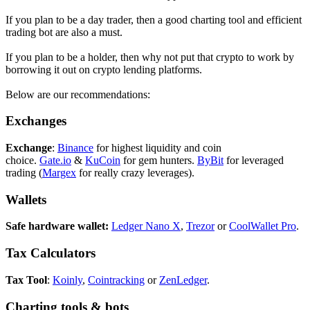
If you plan to be a day trader, then a good charting tool and efficient
trading bot are also a must.
If you plan to be a holder, then why not put that crypto to work by
borrowing it out on crypto lending platforms.
Below are our recommendations:
Exchanges
Exchange
:
Binance
for highest liquidity and coin
choice.
Gate.io
&
KuCoin
for gem hunters.
ByBit
for leveraged
trading (
Margex
for really crazy leverages).
Wallets
Safe hardware wallet:
Ledger Nano X
,
Trezor
or
CoolWallet Pro
.
Tax Calculators
Tax Tool
:
Koinly
,
Cointracking
or
ZenLedger
.
Charting tools & bots