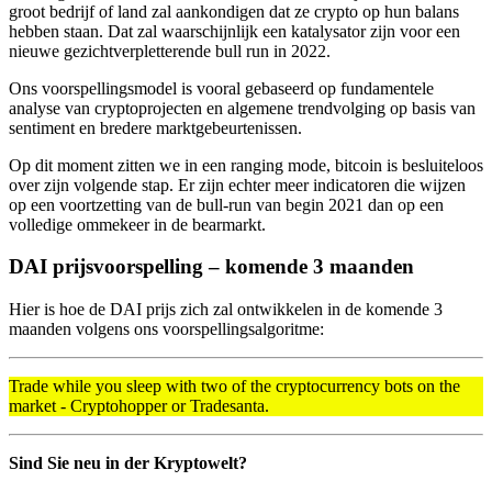
groot bedrijf of land zal aankondigen dat ze crypto op hun balans
hebben staan. Dat zal waarschijnlijk een katalysator zijn voor een
nieuwe gezichtverpletterende bull run in 2022.
Ons voorspellingsmodel is vooral gebaseerd op fundamentele
analyse van cryptoprojecten en algemene trendvolging op basis van
sentiment en bredere marktgebeurtenissen.
Op dit moment zitten we in een ranging mode, bitcoin is besluiteloos
over zijn volgende stap. Er zijn echter meer indicatoren die wijzen
op een voortzetting van de bull-run van begin 2021 dan op een
volledige ommekeer in de bearmarkt.
DAI prijsvoorspelling – komende 3 maanden
Hier is hoe de DAI prijs zich zal ontwikkelen in de komende 3
maanden volgens ons voorspellingsalgoritme:
Trade while you sleep with two of the cryptocurrency bots on the
market - Cryptohopper or Tradesanta.
Sind Sie neu in der Kryptowelt?