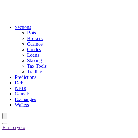
Sections
Bots
Brokers
Casinos
Guides
Loans
Staking
Tax Tools
Trading
Predictions
DeFi
NFTs
GameFi
Exchanges
Wallets
Earn crypto