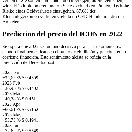
verlieren. Sie sollten inne halten und überlegen, ob Sie verstehen,
wie CFDs funktionieren und ob Sie es sich leisten können, das hohe
Risiko eines Geldverlustes einzugehen. 67,6% der
Kleinanlegerkonten verlieren Geld beim CFD-Handel mit diesem
Anbieter.
Predicción del precio del ICON en 2022
Se espera que 2022 sea un año decisivo para las criptomonedas,
cuando finalmente alcancen el punto de ebullición y penetren en la
corriente financiera. Este sentimiento alcista se refleja en la
predicción de Decentralpost:
2023 Jan
+35,62 %
$ 0.4359
2023 Feb
+36,95 %
$ 0.4402
2023 Mar
+40,34 %
$ 0.4511
2023 Apr
+60,61 %
$ 0.5162
2023 May
+53,73 %
$ 0.4941
2023 Jun
+72,62 %
$ 0.5549