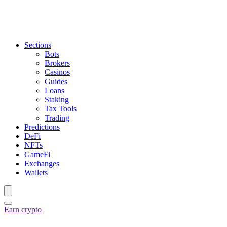
Sections
Bots
Brokers
Casinos
Guides
Loans
Staking
Tax Tools
Trading
Predictions
DeFi
NFTs
GameFi
Exchanges
Wallets
Earn crypto