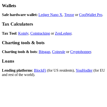
Wallets
Safe hardware wallet:
Ledger Nano X
,
Trezor
or
CoolWallet Pro
.
Tax Calculators
Tax Tool
:
Koinly
,
Cointracking
or
ZenLedger
.
Charting tools & bots
Charting tools & bots
:
Bitsgap
,
Coinrule
or
Cryptohopper
.
Loans
Lending platforms
:
BlockFi
(for US residents),
YouHodler
(for EU
and rest of the world).