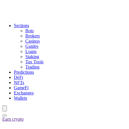
Sections
Bots
Brokers
Casinos
Guides
Loans
Staking
Tax Tools
Trading
Predictions
DeFi
NFTs
GameFi
Exchanges
Wallets
Earn crypto