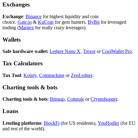
Exchanges
Exchange
:
Binance
for highest liquidity and coin
choice.
Gate.io
&
KuCoin
for gem hunters.
ByBit
for leveraged
trading (
Margex
for really crazy leverages).
Wallets
Safe hardware wallet:
Ledger Nano X
,
Trezor
or
CoolWallet Pro
.
Tax Calculators
Tax Tool
:
Koinly
,
Cointracking
or
ZenLedger
.
Charting tools & bots
Charting tools & bots
:
Bitsgap
,
Coinrule
or
Cryptohopper
.
Loans
Lending platforms
:
BlockFi
(for US residents),
YouHodler
(for EU
and rest of the world).