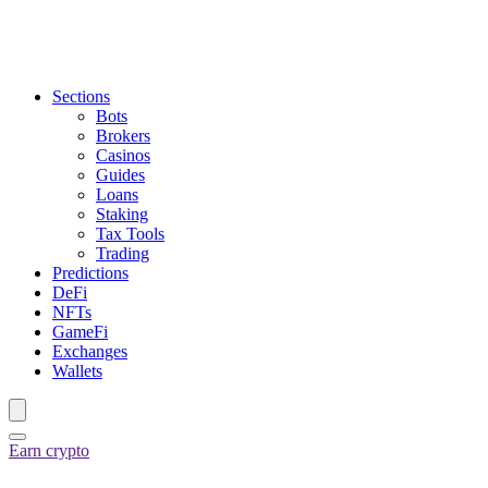
Sections
Bots
Brokers
Casinos
Guides
Loans
Staking
Tax Tools
Trading
Predictions
DeFi
NFTs
GameFi
Exchanges
Wallets
Earn crypto